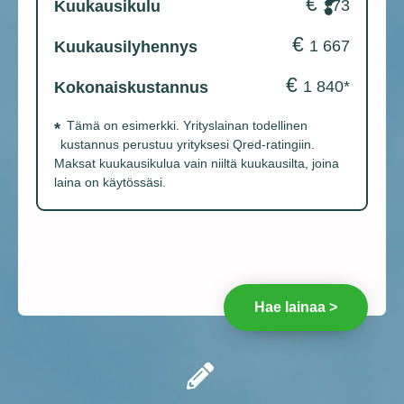
€
173
Kuukausikulu
€
1 667
Kuukausilyhennys
€
1 840
*
Kokonaiskustannus
*
Tämä on esimerkki. Yrityslainan todellinen
kustannus perustuu yrityksesi Qred-ratingiin.
Maksat kuukausikulua vain niiltä kuukausilta, joina
laina on käytössäsi.