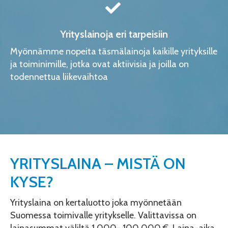
Yrityslainoja eri tarpeisiin
Myönnämme nopeita täsmälainoja kaikille yrityksille
ja toiminimille, jotka ovat aktiivisia ja joilla on
todennettua liikevaihtoa
YRITYSLAINA – MISTÄ ON
KYSE?
Yrityslaina on kertaluotto joka myönnetään
Suomessa toimivalle yritykselle. Valittavissa on
lainasummat väliltä 1.000- 100.000 €. Laina-aika