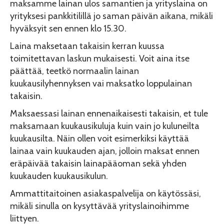
maksamme lainan ulos samantien ja yrityslaina on
yrityksesi pankkitilillä jo saman päivän aikana, mikäli
hyväksyit sen ennen klo 15.30.
Laina maksetaan takaisin kerran kuussa
toimitettavan laskun mukaisesti. Voit aina itse
päättää, teetkö normaalin lainan
kuukausilyhennyksen vai maksatko loppulainan
takaisin.
Maksaessasi lainan ennenaikaisesti takaisin, et tule
maksamaan kuukausikuluja kuin vain jo kuluneilta
kuukausilta. Näin ollen voit esimerkiksi käyttää
lainaa vain kuukauden ajan, jolloin maksat ennen
eräpäivää takaisin lainapääoman sekä yhden
kuukauden kuukausikulun.
Ammattitaitoinen asiakaspalvelija on käytössäsi,
mikäli sinulla on kysyttävää yrityslainoihimme
liittyen.