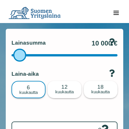
Lainasumma
10 000
€
Laina-aika
12
18
6
kuukautta
kuukautta
kuukautta